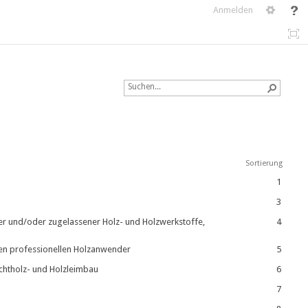
Anmelden
Sortierung
1
3
er und/oder zugelassener Holz- und Holzwerkstoffe,
4
den professionellen Holzanwender
5
ichtholz- und Holzleimbau
6
7