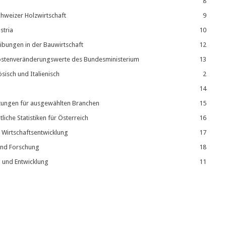
8
hweizer Holzwirtschaft
9
stria
10
eibungen in der Bauwirtschaft
12
kostenveränderungswerte des Bundesministerium
13
sisch und Italienisch
2
14
tungen für ausgewählten Branchen
15
liche Statistiken für Österreich
16
n Wirtschaftsentwicklung
17
und Forschung
18
 und Entwicklung
11